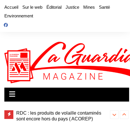
Aller
Accueil
Sur le web
Éditorial
Justice
Mines
Santé
au
Environnement
contenu
RDC : les produits de volaille contaminés
RDC: l’inte
sont encore hors du pays ( ACOREP)
de cuivre e
RDC: fin du moratoire sur la facture
caduque ?