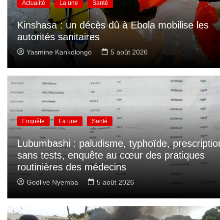
Actualité
La une
Santé
Kinshasa : un décès dû à Ebola mobilise les
autorités sanitaires
Yasmine Kankolongo
5 août 2026
Enquête
La une
Santé
Lubumbashi : paludisme, typhoïde, prescriptio
sans tests, enquête au cœur des pratiques
routinières des médecins
Godlive Nyemba
5 août 2026