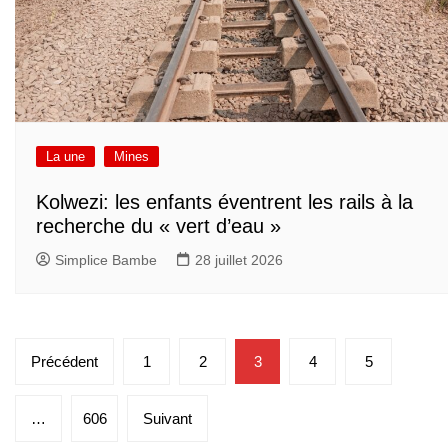
La une
Mines
Kolwezi: les enfants éventrent les rails à la
recherche du « vert d’eau »
Simplice Bambe
28 juillet 2026
Pagination
Précédent
1
2
3
4
5
des
publications
…
606
Suivant