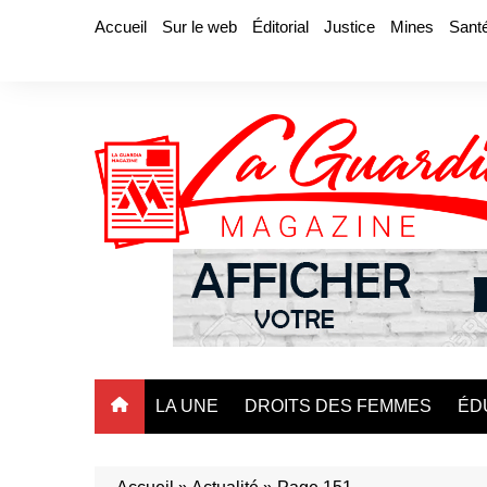
Aller
Accueil
Sur le web
Éditorial
Justice
Mines
Sant
au
contenu
LA UNE
DROITS DES FEMMES
ÉD