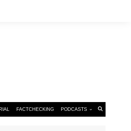
RIAL
FACTCHECKING
PODCASTS
Podcast Santé
Podcast Environnement