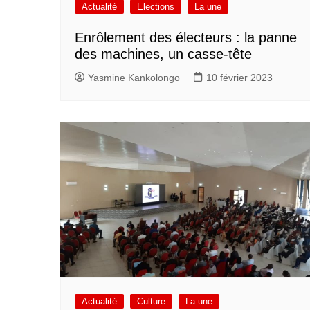
Actualité
Elections
La une
Enrôlement des électeurs : la panne
des machines, un casse-tête
Yasmine Kankolongo
10 février 2023
Actualité
Culture
La une