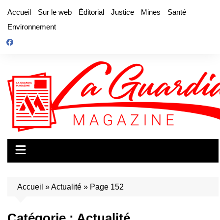
Aller
Accueil
Sur le web
Éditorial
Justice
Mines
Santé
au
Environnement
contenu
Accueil
»
Actualité
»
Page 152
Catégorie :
Actualité