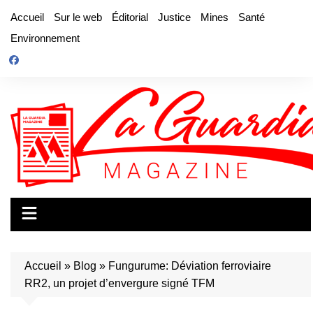
Aller
Accueil
Sur le web
Éditorial
Justice
Mines
Santé
au
Environnement
contenu
Accueil
»
Blog
»
Fungurume: Déviation ferroviaire
RR2, un projet d’envergure signé TFM