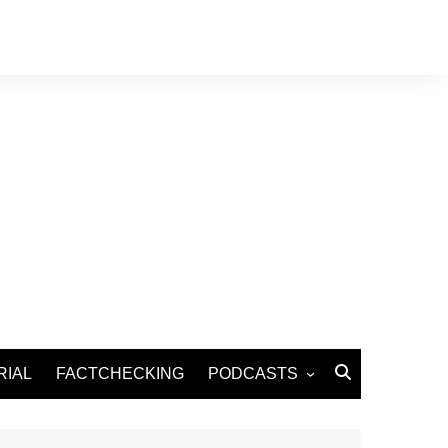
RIAL
FACTCHECKING
PODCASTS
Podcast Santé
Podcast Environnement