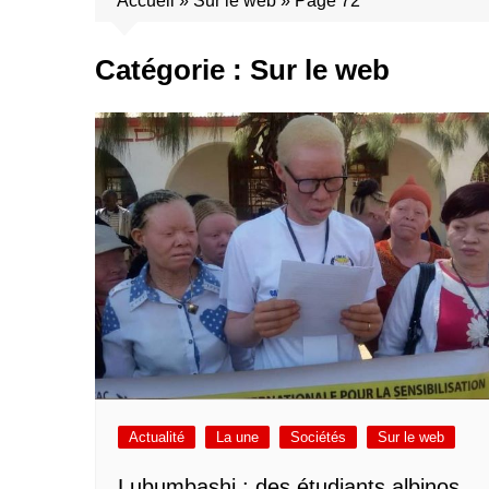
Accueil
»
Sur le web
»
Page 72
Catégorie :
Sur le web
Actualité
La une
Sociétés
Sur le web
Lubumbashi : des étudiants albinos