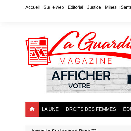
Aller
Accueil
Sur le web
Éditorial
Justice
Mines
Sant
au
contenu
LA UNE
DROITS DES FEMMES
ÉD