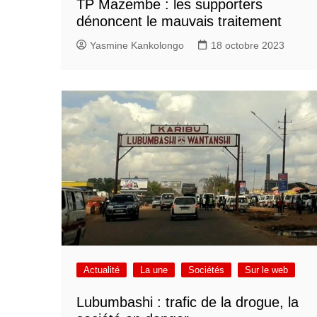
TP Mazembe : les supporters
dénoncent le mauvais traitement
Yasmine Kankolongo
18 octobre 2023
Actualité
La une
Sociétés
Sur le web
Lubumbashi : trafic de la drogue, la