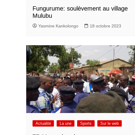
Fungurume: soulèvement au village
Mulubu
Yasmine Kankolongo
18 octobre 2023
Actualité
La une
Sports
Sur le web