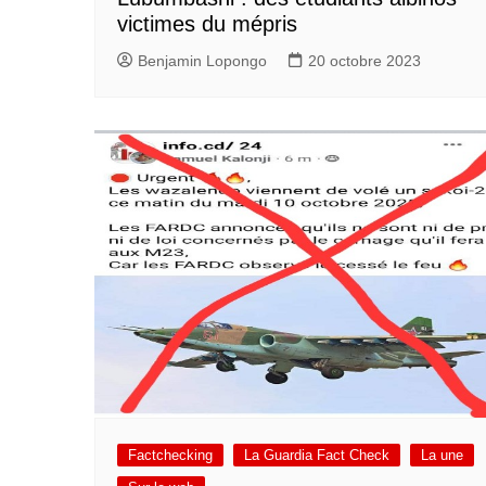
victimes du mépris
Benjamin Lopongo
20 octobre 2023
Factchecking
La Guardia Fact Check
La une