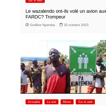
Sur le web
Le wazalendo ont-ils volé un avion au
FARDC? Trompeur
Godlive Nyemba
20 octobre 2023
Actualité
La une
Mines
Sur le web