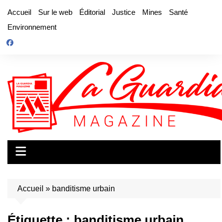
Aller
Accueil
Sur le web
Éditorial
Justice
Mines
Santé
au
Environnement
contenu
Accueil
»
banditisme urbain
Étiquette :
banditisme urbain