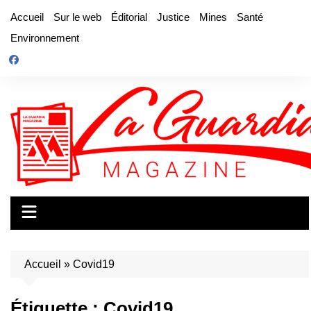
Aller
Accueil
Sur le web
Éditorial
Justice
Mines
Santé
au
Environnement
contenu
Accueil
»
Covid19
Étiquette :
Covid19