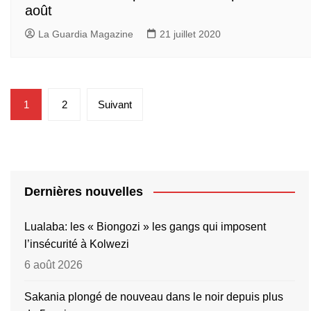
août
La Guardia Magazine
21 juillet 2020
Pagination
1
2
Suivant
des
publications
Dernières nouvelles
Lualaba: les « Biongozi » les gangs qui imposent
l’insécurité à Kolwezi
6 août 2026
Sakania plongé de nouveau dans le noir depuis plus