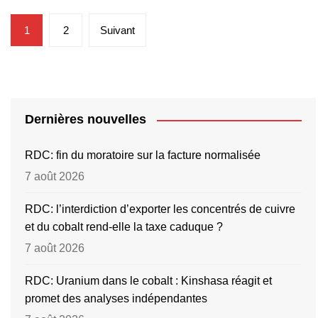
Pagination
1
2
Suivant
des
publications
Dernières nouvelles
RDC: fin du moratoire sur la facture normalisée
7 août 2026
RDC: l’interdiction d’exporter les concentrés de cuivre
et du cobalt rend-elle la taxe caduque ?
7 août 2026
RDC: Uranium dans le cobalt : Kinshasa réagit et
promet des analyses indépendantes