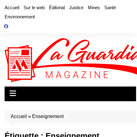
Aller
Accueil
Sur le web
Éditorial
Justice
Mines
Santé
au
Environnement
contenu
Accueil
»
Enseignement
Étiquette :
Enseignement