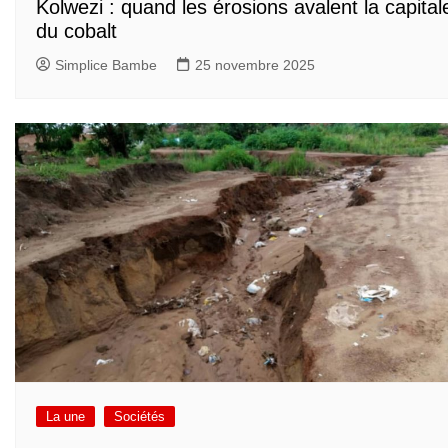
Kolwezi : quand les érosions avalent la capital
du cobalt
Simplice Bambe
25 novembre 2025
La une
Sociétés