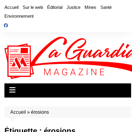
Aller
Accueil
Sur le web
Éditorial
Justice
Mines
Santé
au
Environnement
contenu
Accueil
»
érosions
Étiquette :
érosions