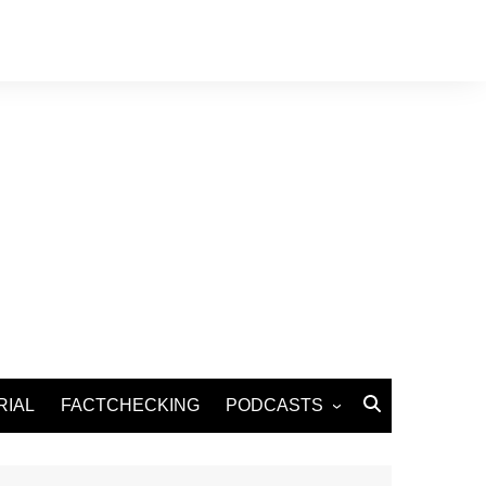
RIAL
FACTCHECKING
PODCASTS
Podcast Santé
Podcast Environnement