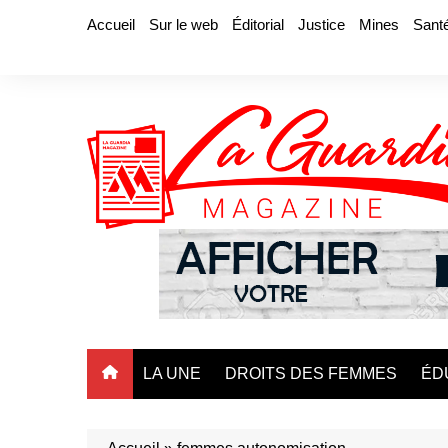
Aller
Accueil
Sur le web
Éditorial
Justice
Mines
Sant
au
contenu
LA UNE
DROITS DES FEMMES
ÉD