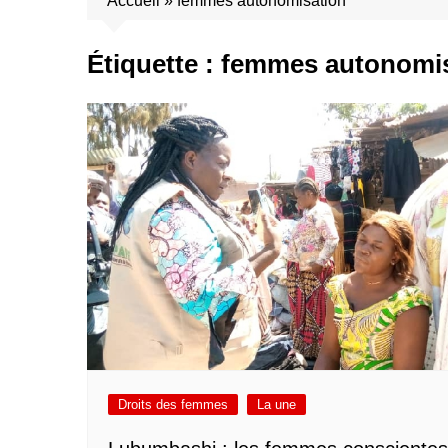
Accueil
»
femmes autonomisation
Étiquette :
femmes autonomis
Droits des femmes
La une