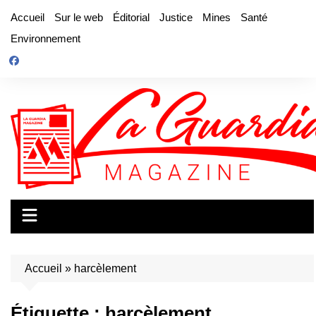
Aller
Accueil
Sur le web
Éditorial
Justice
Mines
Santé
au
Environnement
contenu
Accueil
»
harcèlement
Étiquette :
harcèlement