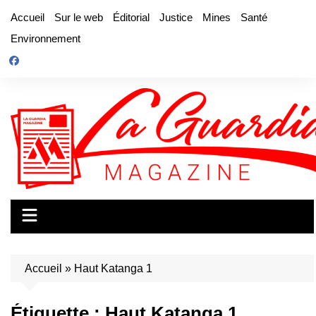
Aller
Accueil
Sur le web
Éditorial
Justice
Mines
Santé
au
Environnement
contenu
Accueil
»
Haut Katanga 1
Étiquette :
Haut Katanga 1