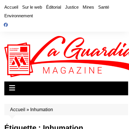
Aller
Accueil
Sur le web
Éditorial
Justice
Mines
Santé
au
Environnement
contenu
Accueil
»
Inhumation
Étiquette :
Inhumation