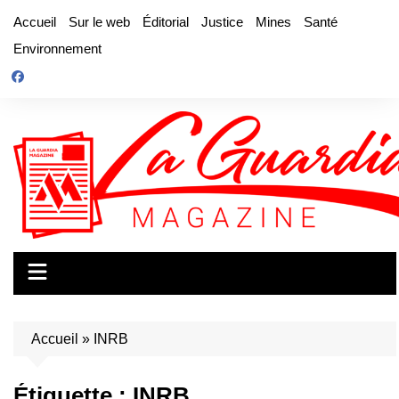
Aller
Accueil
Sur le web
Éditorial
Justice
Mines
Santé
au
Environnement
contenu
Accueil
»
INRB
Étiquette :
INRB