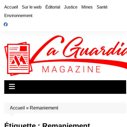
Aller
Accueil
Sur le web
Éditorial
Justice
Mines
Santé
au
Environnement
contenu
Accueil
»
Remaniement
Étiquette :
Remaniement