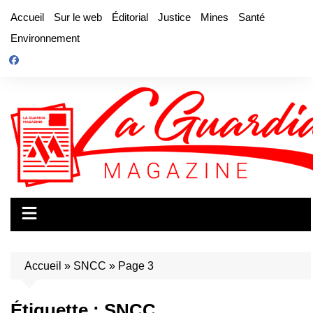
Aller
Accueil
Sur le web
Éditorial
Justice
Mines
Santé
au
Environnement
contenu
Accueil
»
SNCC
»
Page 3
Étiquette :
SNCC