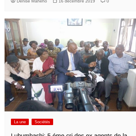
Denise Maheho
16 décembre 2019
0
La une
Sociétés
Lubumbashi: 5 éme cri des ex agents de la