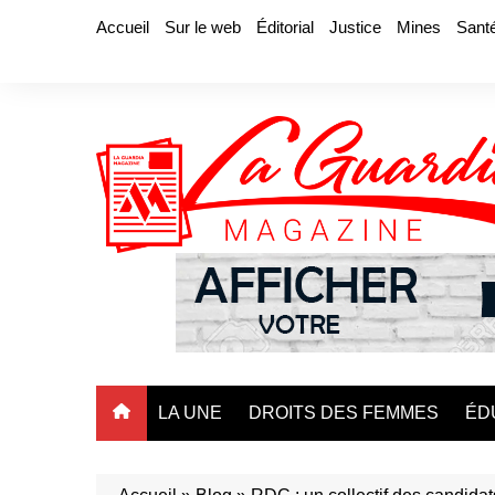
Aller
Accueil
Sur le web
Éditorial
Justice
Mines
Sant
au
contenu
LA UNE
DROITS DES FEMMES
ÉD