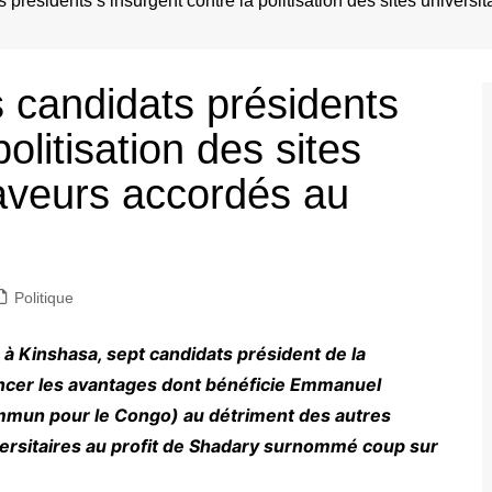
 présidents s’insurgent contre la politisation des sites universi
s candidats présidents
olitisation des sites
 faveurs accordés au
Politique
 à Kinshasa, sept candidats président de la
ncer les avantages dont bénéficie Emmanuel
mmun pour le Congo) au détriment des autres
niversitaires au profit de Shadary surnommé coup sur