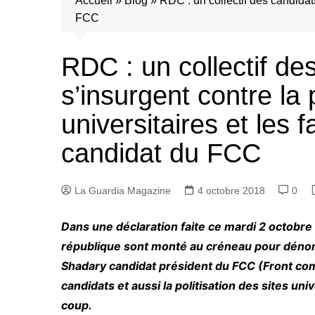
Accueil
»
Blog
»
RDC : un collectif des candidats
FCC
RDC : un collectif de
s’insurgent contre la p
universitaires et les
candidat du FCC
La Guardia Magazine
4 octobre 2018
0
Dans une déclaration faite ce mardi 2 octobre
république sont monté au créneau pour déno
Shadary candidat président du FCC (Front co
candidats et aussi la politisation des sites u
coup.