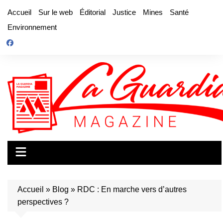
Aller
Accueil
Sur le web
Éditorial
Justice
Mines
Santé
au
Environnement
contenu
Accueil
»
Blog
»
RDC : En marche vers d’autres
perspectives ?