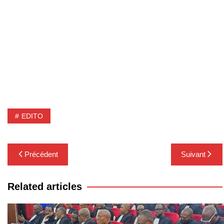
EDITO
Navigation
Précédent
Suivant
de
l’article
Related articles