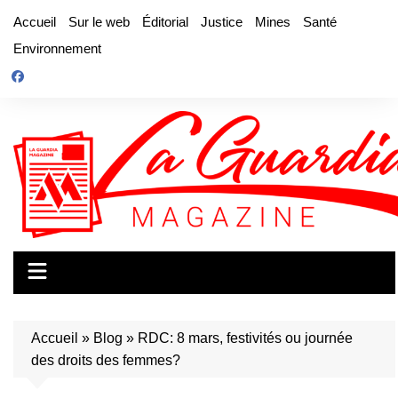
Aller
Accueil
Sur le web
Éditorial
Justice
Mines
Santé
au
Environnement
contenu
Accueil
»
Blog
»
RDC: 8 mars, festivités ou journée
des droits des femmes?