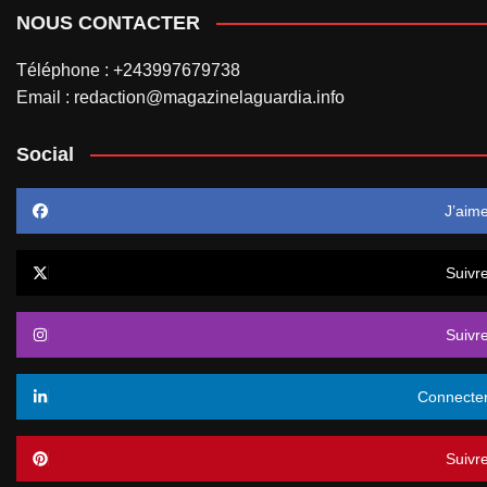
NOUS CONTACTER
Téléphone : +243997679738
Email : redaction@magazinelaguardia.info
Social
J’aim
Suivr
Suivr
Connecte
Suivr