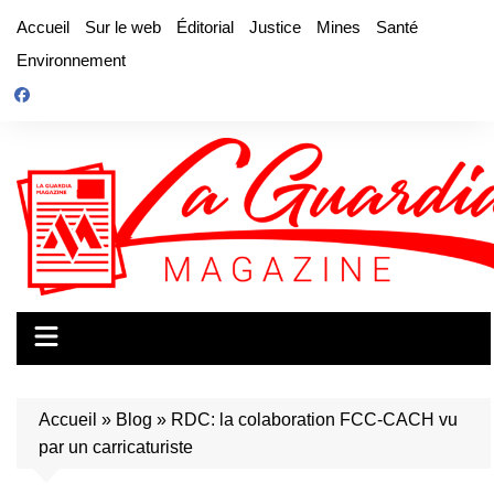
Aller
Accueil
Sur le web
Éditorial
Justice
Mines
Santé
au
Environnement
contenu
Accueil
»
Blog
»
RDC: la colaboration FCC-CACH vu
par un carricaturiste