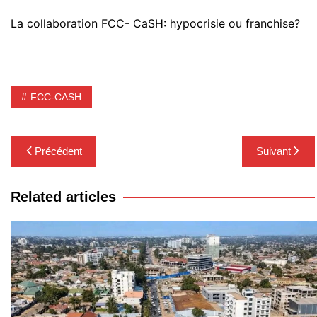
La collaboration FCC- CaSH: hypocrisie ou franchise?
FCC-CASH
Navigation
Précédent
Suivant
de
l’article
Related articles