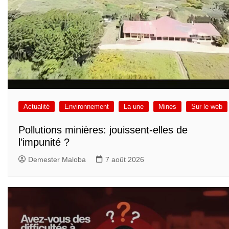
Actualité
Environnement
La une
Mines
Sur le web
Pollutions minières: jouissent-elles de
l’impunité ?
Demester Maloba
7 août 2026