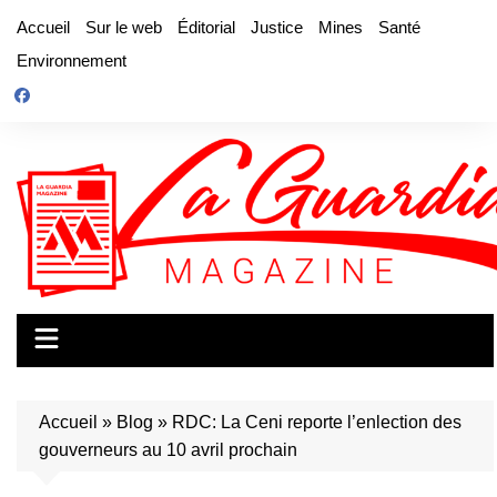
Aller
Accueil
Sur le web
Éditorial
Justice
Mines
Santé
au
Environnement
contenu
Accueil
»
Blog
»
RDC: La Ceni reporte l’enlection des
gouverneurs au 10 avril prochain