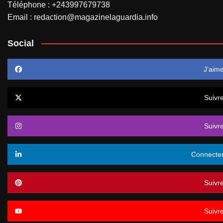
Téléphone : +243997679738
Email : redaction@magazinelaguardia.info
Social
J’aim
Suivr
Suivr
Connecte
Suivr
Suivr