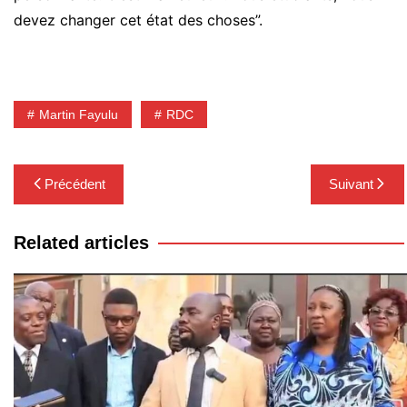
devez changer cet état des choses”.
Martin Fayulu
RDC
Navigation
Précédent
Suivant
de
l’article
Related articles