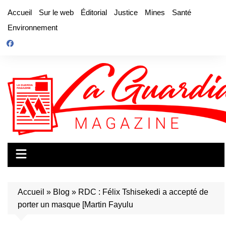
Aller
Accueil
Sur le web
Éditorial
Justice
Mines
Santé
au
Environnement
contenu
Accueil
»
Blog
»
RDC : Félix Tshisekedi a accepté de
porter un masque [Martin Fayulu