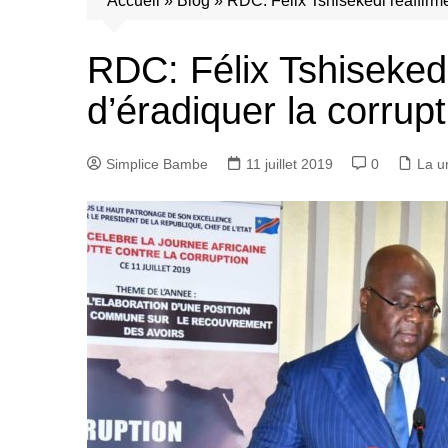
Accueil
»
Blog
»
RDC: Félix Tshisekedi réaffirme
RDC: Félix Tshisekedi
d’éradiquer la corrupt
Simplice Bambe
11 juillet 2019
0
La u