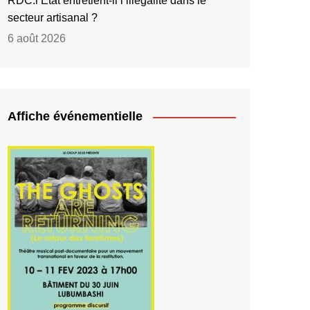
RDC:l’État entretient-il l’illégalité dans le
secteur artisanal ?
6 août 2026
Affiche événementielle