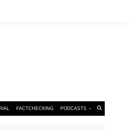
RIAL
FACTCHECKING
PODCASTS
Podcast Santé
Podcast Environnement