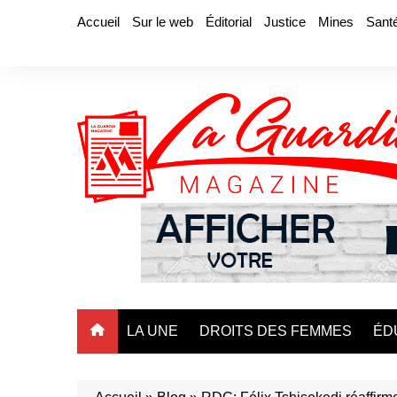
Aller
Accueil
Sur le web
Éditorial
Justice
Mines
Sant
au
contenu
LA UNE
DROITS DES FEMMES
ÉD