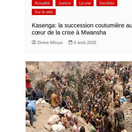
Actualité
Justice
La une
Sociétés
Sur le web
Kasenga: la succession coutumière a
cœur de la crise à Mwansha
Divine Mbuyu
6 août 2026