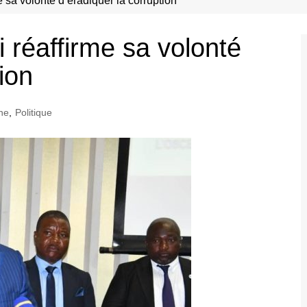
 sa volonté d’éradiquer la corruption
 réaffirme sa volonté
ion
ne
,
Politique