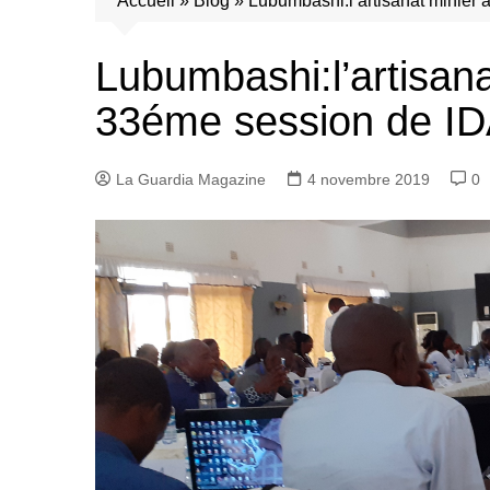
Accueil
»
Blog
»
Lubumbashi:l’artisanat minier
Lubumbashi:l’artisana
33éme session de I
La Guardia Magazine
4 novembre 2019
0