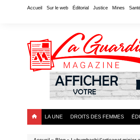
Aller
Accueil
Sur le web
Éditorial
Justice
Mines
Sant
au
contenu
LA UNE
DROITS DES FEMMES
ÉD