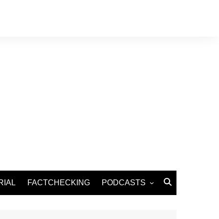
RIAL
FACTCHECKING
PODCASTS
Podcast Santé
Podcast Environnement