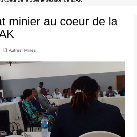
 au coeur de la 33éme session de IDAK
t minier au coeur de la
DAK
Autres
,
Mines