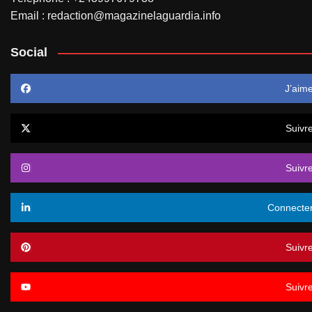
Email : redaction@magazinelaguardia.info
Social
J’aim
Suivr
Suivr
Connecte
Suivr
Suivr