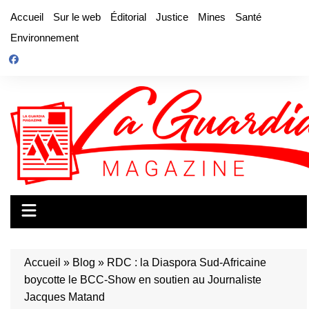
Aller
Accueil
Sur le web
Éditorial
Justice
Mines
Santé
au
Environnement
contenu
Accueil
»
Blog
»
RDC : la Diaspora Sud-Africaine
boycotte le BCC-Show en soutien au Journaliste
Jacques Matand