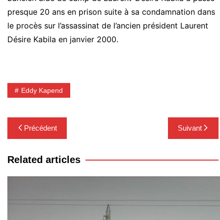
presque 20 ans en prison suite à sa condamnation dans
le procès sur l’assassinat de l’ancien président Laurent
Désire Kabila en janvier 2000.
Eddy Kapend
Navigation
Précédent
Suivant
de
l’article
Related articles