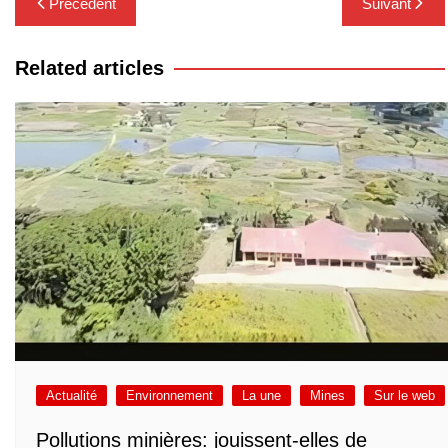
Précédent
Suivant
de
l’article
Related articles
Actualité
Environnement
La une
Mines
Sur le web
Pollutions minières: jouissent-elles de