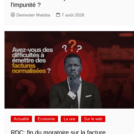
l’impunité ?
Demester Maloba
7 août 2026
Actualité
Economie
La une
Sur le web
RDC: fin du moratoire sur la facture