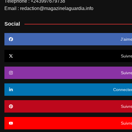
Téléphone : +243997679738
Email : redaction@magazinelaguardia.info
Social
J’aim
Suivr
Suivr
Connecte
Suivr
Suivr