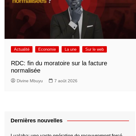
Actualité
Economie
La une
Sur le web
RDC: fin du moratoire sur la facture
normalisée
Divine Mbuyu
7 août 2026
Dernières nouvelles
Lualaba: une vaste opération de recouvrement forcé