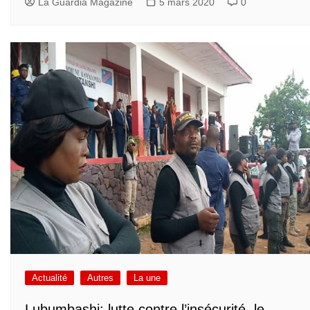
La Guardia Magazine
5 mars 2020
0
Actualité
Autres
La une
Lubumbashi: lutte contre l’insécurité, le