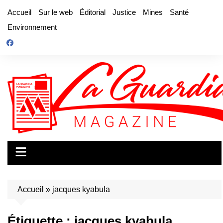
Aller
Accueil
Sur le web
Éditorial
Justice
Mines
Santé
au
Environnement
contenu
Accueil
»
jacques kyabula
Étiquette :
jacques kyabula