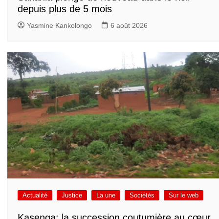
depuis plus de 5 mois
Yasmine Kankolongo
6 août 2026
Actualité
Justice
La une
Sociétés
Sur le web
Kasenga: la succession coutumière au cœur