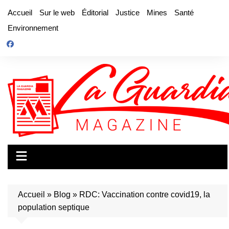
Aller
Accueil
Sur le web
Éditorial
Justice
Mines
Santé
au
Environnement
contenu
Accueil
»
Blog
»
RDC: Vaccination contre covid19, la
population septique