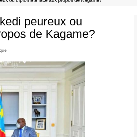
eux ou diplomate face aux propos de Kagame?
kedi peureux ou
propos de Kagame?
ique