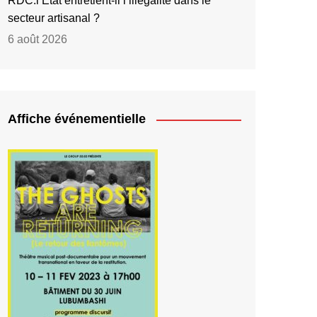
RDC:l’État entretient-il l’illégalité dans le
secteur artisanal ?
6 août 2026
Affiche événementielle