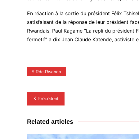
En réaction à la sortie du président Félix Tshis
satisfaisant de la réponse de leur président f
Rwandais, Paul Kagame “La repli du président 
fermeté” a dix Jean Claude Katende, activiste 
Rdc-Rwanda
Navigation
Précédent
de
l’article
Related articles