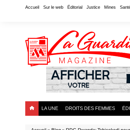
Aller
Accueil
Sur le web
Éditorial
Justice
Mines
Sant
au
contenu
LA UNE
DROITS DES FEMMES
ÉD