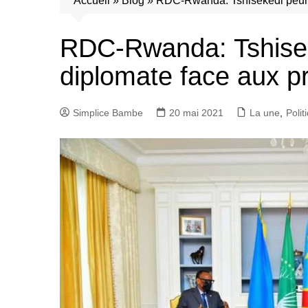
Accueil
»
Blog
»
RDC-Rwanda: Tshisekedi peur
RDC-Rwanda: Tshise
diplomate face aux 
Simplice Bambe
20 mai 2021
La une
,
Polit