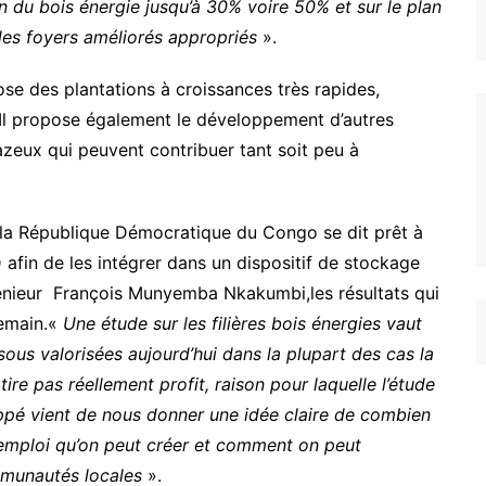
du bois énergie jusqu’à 30% voire 50% et sur le plan
t les foyers améliorés appropriés
».
se des plantations à croissances très rapides,
. Il propose également le développement d’autres
azeux qui peuvent contribuer tant soit peu à
e la République Démocratique du Congo se dit prêt à
 afin de les intégrer dans un dispositif de stockage
génieur François Munyemba Nkakumbi,les résultats qui
demain.«
Une étude sur les filières bois énergies vaut
ous valorisées aujourd’hui dans la plupart des cas la
tire pas réellement profit, raison pour laquelle l’étude
loppé vient de nous donner une idée claire de combien
d’emploi qu’on peut créer et comment on peut
ommunautés locales
».