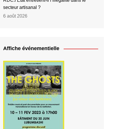
RDC:l’État entretient-il l’illégalité dans le
secteur artisanal ?
6 août 2026
Affiche événementielle