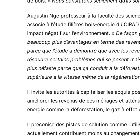
de bois. «
Nous constatons seulement qu’ils son
Augustin Nge professeur à la faculté des scien
associé à l’étude filières bois-énergie du CIRAD
impact négatif sur l’environnement. «
De façon g
beaucoup plus d’avantages en terme des revenus
parce que l’étude a démontré que avec les rev
résoudre certains problèmes qui se posent mais
plus néfaste parce que ça conduit à la défore
supérieure à la vitesse même de la régénération
Il invite les autorités à capitaliser les acquis p
améliorer les revenus de ces ménages et atténue
énergie comme la déforestation, le gaz à effet
Il préconise des pistes de solution comme l’util
actuellement contribuent moins au changement