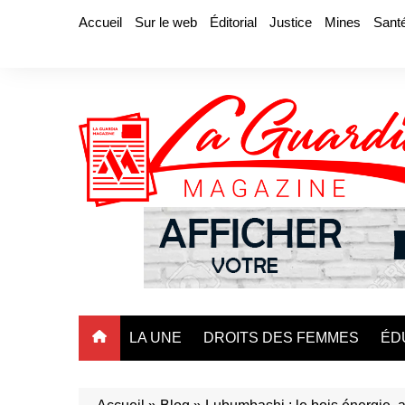
Aller
Accueil
Sur le web
Éditorial
Justice
Mines
Sant
au
contenu
LA UNE
DROITS DES FEMMES
ÉD