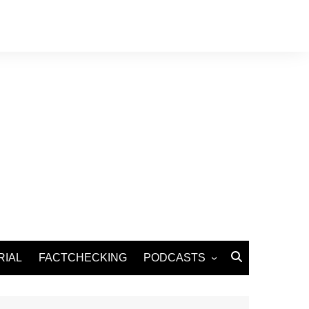
RIAL
FACTCHECKING
PODCASTS
Podcast Santé
Podcast Environnement