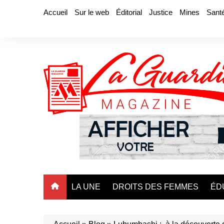
Aller
Accueil
Sur le web
Éditorial
Justice
Mines
Sant
au
contenu
LA UNE
DROITS DES FEMMES
ÉD