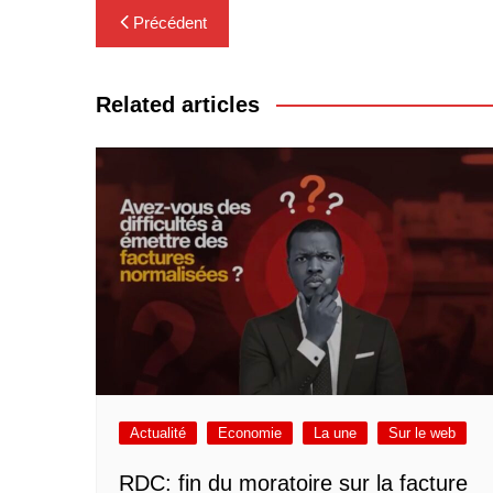
Navigation
Précédent
de
l’article
Related articles
Actualité
Economie
La une
Sur le web
RDC: fin du moratoire sur la facture