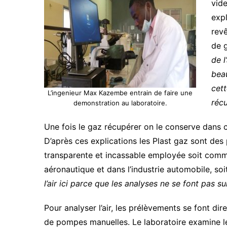
vide
expl
revê
de g
de l
beau
cet
L’ingenieur Max Kazembe entrain de faire une
récu
demonstration au laboratoire.
Une fois le gaz récupérer on le conserve dans c
D’après ces explications les Plast gaz sont des
transparente et incassable employée soit comm
aéronautique et dans l’industrie automobile, soit
l’air ici parce que les analyses ne se font pas sur
Pour analyser l’air, les prélèvements se font dir
de pompes manuelles. Le laboratoire examine les