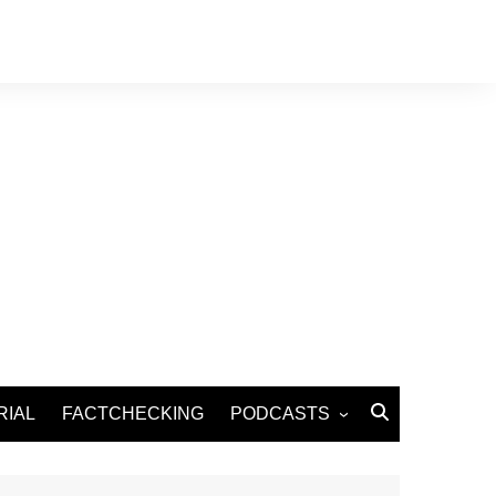
RIAL
FACTCHECKING
PODCASTS
Podcast Santé
Podcast Environnement