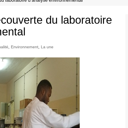
du laboratoire d’analyse environnemental
couverte du laboratoire
ental
alité
,
Environnement
,
La une