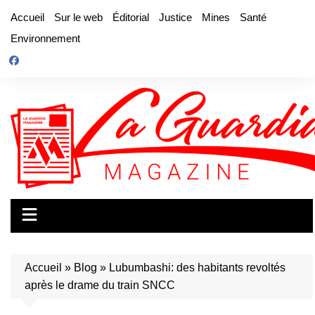
Aller
Accueil
Sur le web
Éditorial
Justice
Mines
Santé
au
Environnement
contenu
Accueil
»
Blog
»
Lubumbashi: des habitants revoltés
après le drame du train SNCC