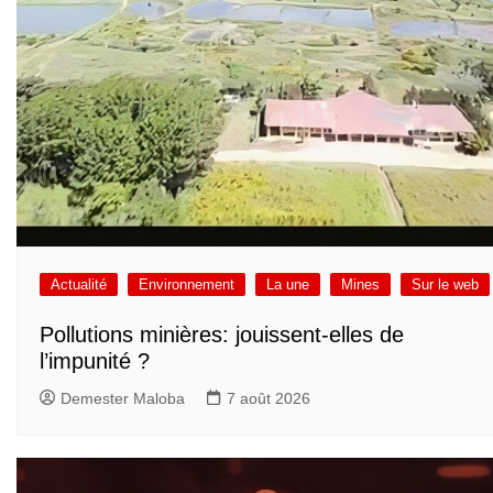
Actualité
Environnement
La une
Mines
Sur le web
Pollutions minières: jouissent-elles de
l’impunité ?
Demester Maloba
7 août 2026