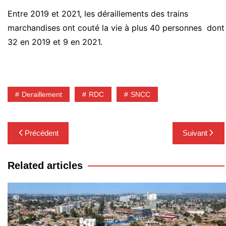
Entre 2019 et 2021, les déraillements des trains
marchandises ont couté la vie à plus 40 personnes dont
32 en 2019 et 9 en 2021.
Deraillement
RDC
SNCC
Navigation
Précédent
Suivant
de
l’article
Related articles