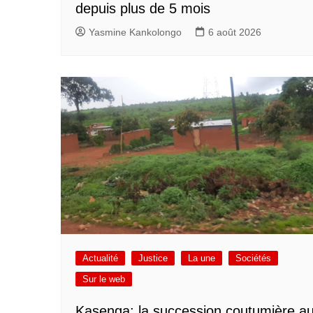
depuis plus de 5 mois
Yasmine Kankolongo
6 août 2026
Actualité
Justice
La une
Sociétés
Sur le web
Kasenga: la succession coutumière a