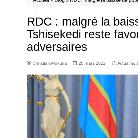
Accueil
»
Blog
»
RDC : malgré la baisse de popu
RDC : malgré la baiss
Tshisekedi reste favo
adversaires
Christian Mukuna
25 mars 2022
Actualité
,