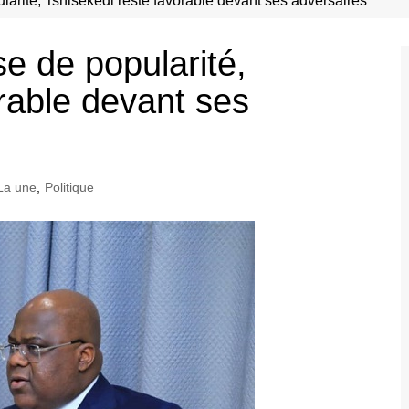
larité, Tshisekedi reste favorable devant ses adversaires
e de popularité,
rable devant ses
La une
,
Politique