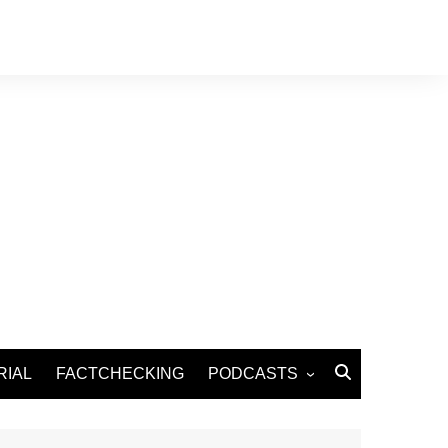
RIAL
FACTCHECKING
PODCASTS
Podcast Santé
Podcast Environnement