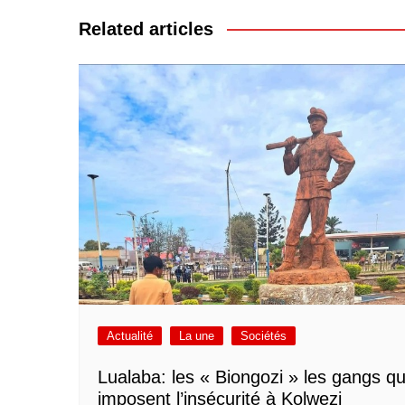
l’article
Related articles
Actualité
La une
Sociétés
Lualaba: les « Biongozi » les gangs qu
imposent l’insécurité à Kolwezi