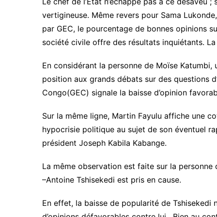
Le chef de l’Etat n’échappe pas à ce désaveu ;
vertigineuse. Même revers pour Sama Lukonde, 
par GEC, le pourcentage de bonnes opinions sur
société civile offre des résultats inquiétants. 
En considérant la personne de Moïse Katumbi, u
position aux grands débats sur des questions d’
Congo(GEC) signale la baisse d’opinion favora
Sur la même ligne, Martin Fayulu affiche une c
hypocrisie politique au sujet de son éventuel ra
président Joseph Kabila Kabange.
La même observation est faite sur la personne
–Antoine Tshisekedi est pris en cause.
En effet, la baisse de popularité de Tshisekedi
d’opinions défavorables contre lui. Bien au cont