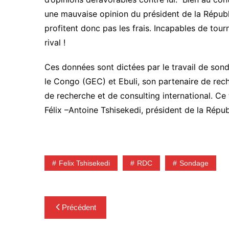
une mauvaise opinion du président de la Républi
profitent donc pas les frais. Incapables de tour
rival !
Ces données sont dictées par le travail de son
le Congo (GEC) et Ebuli, son partenaire de rec
de recherche et de consulting international. Ce 
Félix –Antoine Tshisekedi, président de la Rép
Felix Tshisekedi
RDC
Sondage
Navigation
Précédent
de