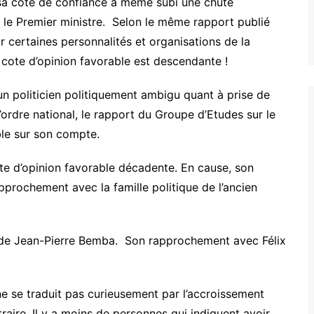
 sa cote de confiance a même subi une chute
le Premier ministre. Selon le même rapport publié
 certaines personnalités et organisations de la
La cote d’opinion favorable est descendante !
n politicien politiquement ambigu quant à prise de
ordre national, le rapport du Groupe d’Etudes sur le
ble sur son compte.
ote d’opinion favorable décadente. En cause, son
pprochement avec la famille politique de l’ancien
 de Jean-Pierre Bemba. Son rapprochement avec Félix
 ne se traduit pas curieusement par l’accroissement
raire. Il y a moins de personnes qui indiquent avoir