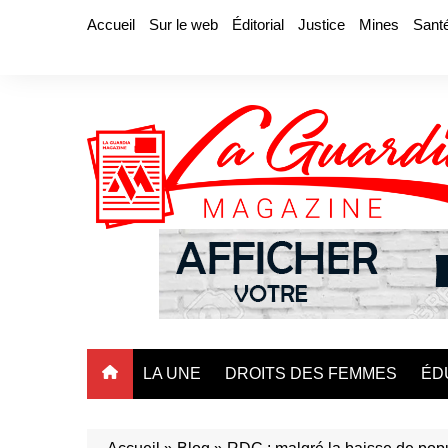
Aller
Accueil
Sur le web
Éditorial
Justice
Mines
Sant
au
contenu
LA UNE
DROITS DES FEMMES
ÉD