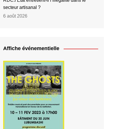
RDC:l’État entretient-il l’illégalité dans le
secteur artisanal ?
6 août 2026
Affiche événementielle