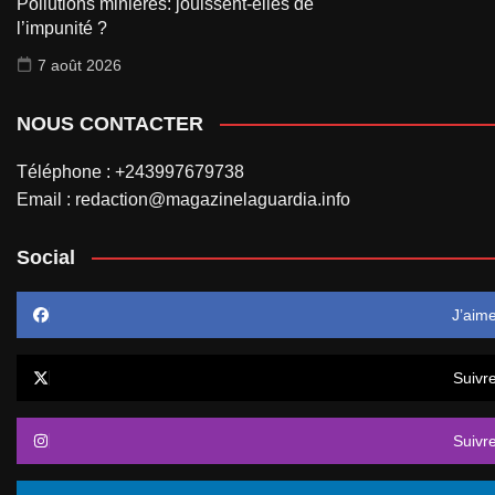
Pollutions minières: jouissent-elles de
l’impunité ?
7 août 2026
NOUS CONTACTER
Téléphone : +243997679738
Email : redaction@magazinelaguardia.info
Social
J’aim
Suivr
Suivr