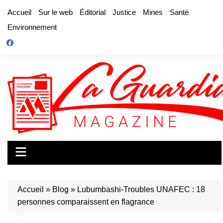
Aller
Accueil
Sur le web
Éditorial
Justice
Mines
Santé
au
Environnement
contenu
Accueil
»
Blog
»
Lubumbashi-Troubles UNAFEC : 18
personnes comparaissent en flagrance