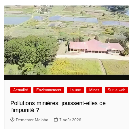
Actualité
Environnement
La une
Mines
Sur le web
Pollutions minières: jouissent-elles de
l’impunité ?
Demester Maloba
7 août 2026