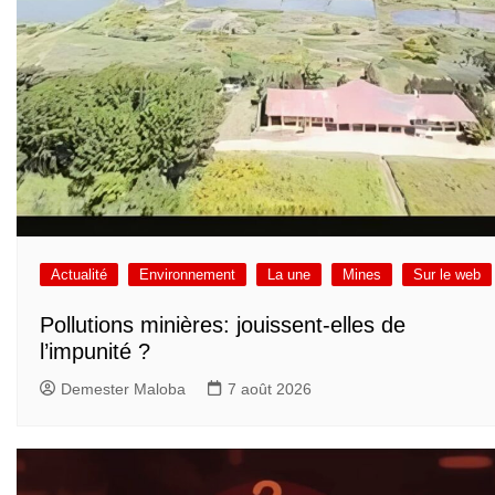
Actualité
Environnement
La une
Mines
Sur le web
Pollutions minières: jouissent-elles de
l’impunité ?
Demester Maloba
7 août 2026