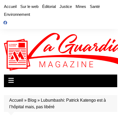
Aller
Accueil
Sur le web
Éditorial
Justice
Mines
Santé
au
Environnement
contenu
Accueil
»
Blog
»
Lubumbashi: Patrick Katengo est à
l’hôpital mais, pas libéré