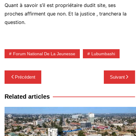
Quant à savoir s’il est propriétaire dudit site, ses
proches affirment que non. Et la justice , tranchera la
question.
Forum National De La Jeunesse
Lubumbashi
Navigation
Précédent
Suivant
de
l’article
Related articles