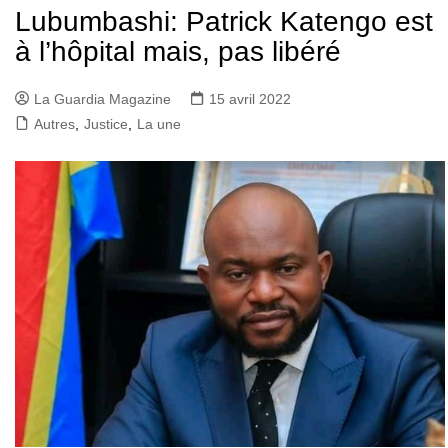
Lubumbashi: Patrick Katengo est
à l’hôpital mais, pas libéré
La Guardia Magazine
15 avril 2022
Autres
,
Justice
,
La une