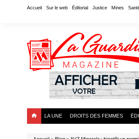
Aller
Accueil
Sur le web
Éditorial
Justice
Mines
Sant
au
contenu
LA UNE
DROITS DES FEMMES
ÉD