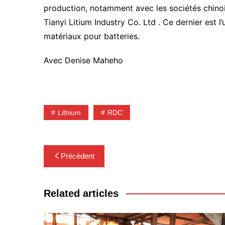
production, notamment avec les sociétés chino
Tianyi Litium Industry Co. Ltd . Ce dernier est
matériaux pour batteries.
Avec Denise Maheho
Lithium
RDC
Navigation
Précédent
de
l’article
Related articles