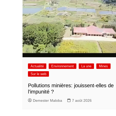
Actualité
Environnement
La une
Mines
Sur le web
Pollutions minières: jouissent-elles de
l’impunité ?
Demester Maloba
7 août 2026