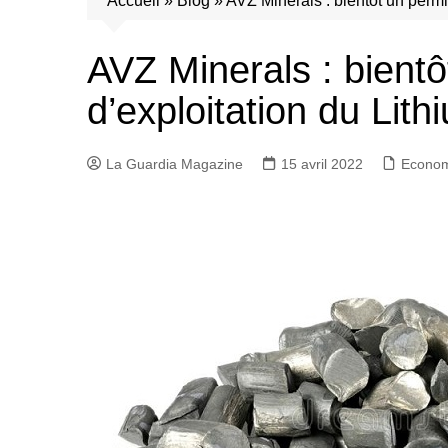
Accueil
»
Blog
»
AVZ Minerals : bientôt un perm
AVZ Minerals : bientô
d’exploitation du Li
La Guardia Magazine
15 avril 2022
Econo