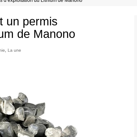
is d’exploitation du Lithium de Manono
t un permis
thium de Manono
mie
,
La une