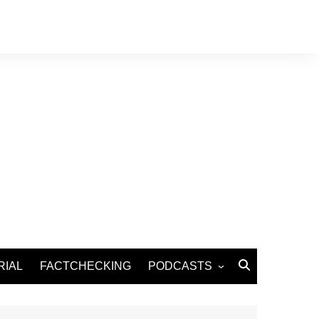
RIAL
FACTCHECKING
PODCASTS
Podcast Santé
Podcast Environnement