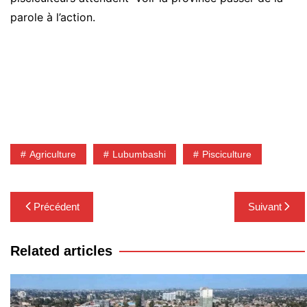
parole à l’action.
Agriculture
Lubumbashi
Pisciculture
Navigation
Précédent
Suivant
de
l’article
Related articles