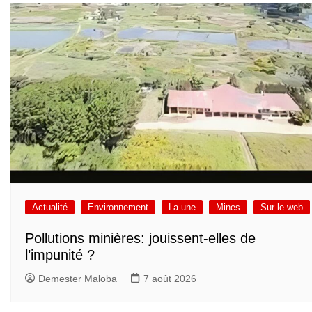
Actualité
Environnement
La une
Mines
Sur le web
Pollutions minières: jouissent-elles de
l’impunité ?
Demester Maloba
7 août 2026