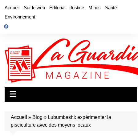
Aller
Accueil
Sur le web
Éditorial
Justice
Mines
Santé
au
Environnement
contenu
Accueil
»
Blog
»
Lubumbashi: expérimenter la
pisciculture avec des moyens locaux