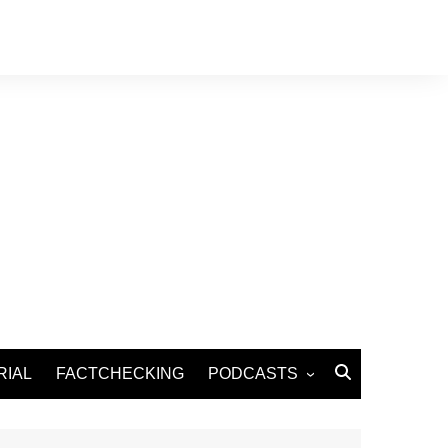
RIAL
FACTCHECKING
PODCASTS
Podcast Santé
Podcast Environnement