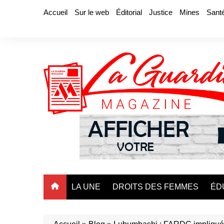
Aller
Accueil
Sur le web
Éditorial
Justice
Mines
Sant
au
contenu
LA UNE
DROITS DES FEMMES
ÉD