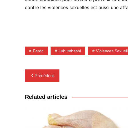
contre les violences sexuelles est aussi une a
Fardc
Lubumbashi
Violences Sexuel
Navigation
Précédent
de
l’article
Related articles