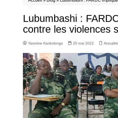
Accueil
»
Blog
»
Lubumbashi : FARDC impliqués d
Lubumbashi : FARDC i
contre les violences 
Yasmine Kankolongo
25 mai 2022
Actualité