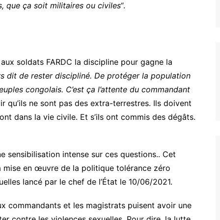
 que ça soit militaires ou civiles
“.
aux soldats FARDC la discipline pour gagne la
urs dit de rester discipliné. De protéger la population
euples congolais. C’est ça l’attente du commandant
oir qu’ils ne sont pas des extra-terrestres. Ils doivent
eront dans la vie civile. Et s’ils ont commis des dégâts.
une sensibilisation intense sur ces questions.. Cet
 la mise en œuvre de la politique tolérance zéro
lles lancé par le chef de l’État le 10/06/2021.
ieux commandants et les magistrats puisent avoir une
er contre les violences sexuelles. Pour dire, la lutte