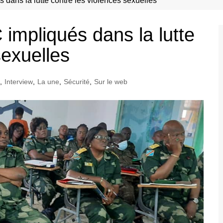
ans la lutte contre les violences sexuelles
mpliqués dans la lutte
sexuelles
,
Interview
,
La une
,
Sécurité
,
Sur le web