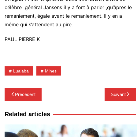
célèbre général Jansens il y a fort à parier ,qu’âpres le
remaniement, égale avant le remaniement. Il y en a
même qui s’attendent au pire.
PAUL PIERRE K
Lualaba
Mines
Navigation
Précédent
Suivant
de
l’article
Related articles