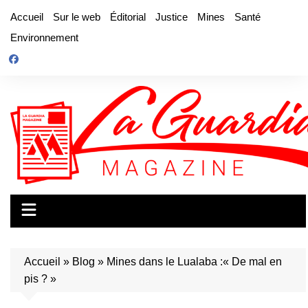
Aller
Accueil
Sur le web
Éditorial
Justice
Mines
Santé
au
Environnement
contenu
Accueil
»
Blog
»
Mines dans le Lualaba :« De mal en
pis ? »