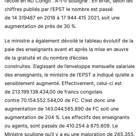
l’école en
RD
Congo”.
A-t-il souligné .
En effet, selon les
chiffres publiés par l’
EPST le
nombre est
passé
de
14
319487
en 2018 à 17 944 415 2021, soit une
augmentation de près de
30 %
.
Le ministre a également dévoilé le tableau évolutif de la
paie des enseignants avant et après la mise en œuvre
de la gratuité et du nombre d’écoles
construites.
S’agissant de l’enveloppe mensuelle salariale
des enseignants, le ministre de l’
EPST
a indiqué qu’elle a
sensiblement augmenté.
Effectivement, celui-ci est
de
213.199.138.434,00
de francs congolais
contre
70.154.552.544,00
de FC.
C’est donc une
augmentation de 143.044.585.890 de FC soit une
augmentation de 204 %.
Les effectifs des enseignants
ou agents, sont passés de 410.254 à 675.609.
Le
Ministre souligne qu’il y a eu une majoration de 265.355.