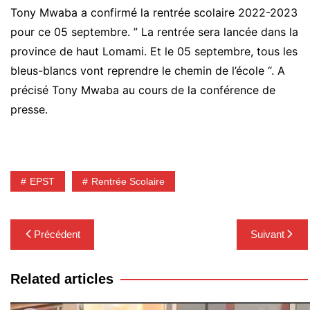
Tony
Mwaba
a confirmé la rentrée scolaire 2022-2023
pour ce 05 septembre.
” La rentrée sera lancée dans la
province de haut
Lomami
.
Et le 05 septembre, tous les
bleus-blancs vont reprendre le chemin de l’école “
.
A
précisé Tony
Mwaba
au cours de la conférence de
presse.
EPST
Rentrée Scolaire
Navigation
Précédent
Suivant
de
l’article
Related articles