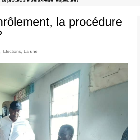
 la procédure sera-t-elle respectée?
nrôlement, la procédure
?
é
,
Elections
,
La une