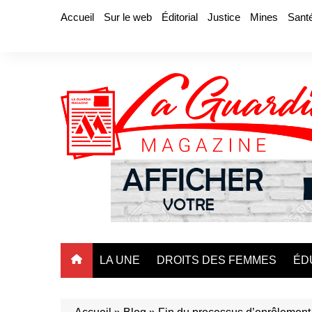
Aller
Accueil
Sur le web
Éditorial
Justice
Mines
Sant
au
contenu
LA UNE
DROITS DES FEMMES
ÉD