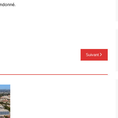
andonné.
Suivant