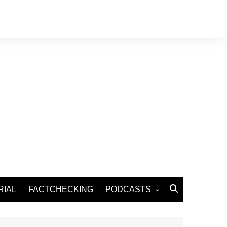
RIAL
FACTCHECKING
PODCASTS
Podcast Santé
Podcast Environnement