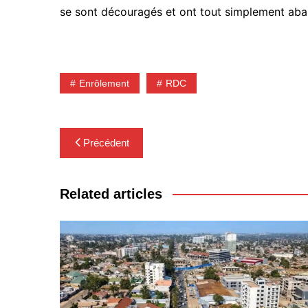
se sont découragés et ont tout simplement ab
Enrôlement
RDC
Navigation
Précédent
de
l’article
Related articles