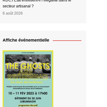
RDC:l’État entretient-il l’illégalité dans le
secteur artisanal ?
6 août 2026
Affiche événementielle