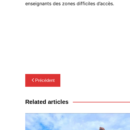
enseignants des zones difficiles d’accès.
Navigation
Précédent
de
l’article
Related articles