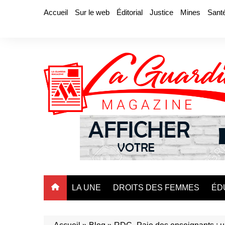
Aller
Accueil
Sur le web
Éditorial
Justice
Mines
Sant
au
contenu
LA UNE
DROITS DES FEMMES
ÉD