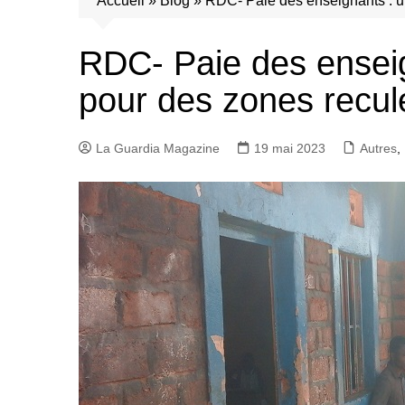
Accueil
»
Blog
»
RDC- Paie des enseignants : u
RDC- Paie des enseig
pour des zones recul
La Guardia Magazine
19 mai 2023
Autres
,