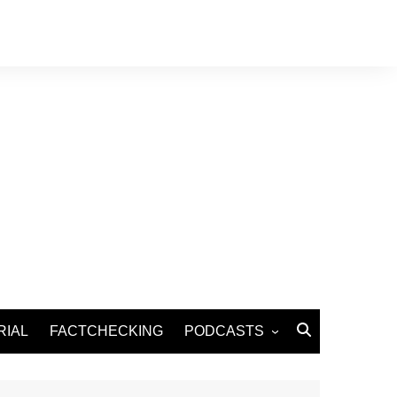
RIAL
FACTCHECKING
PODCASTS
Podcast Santé
Podcast Environnement