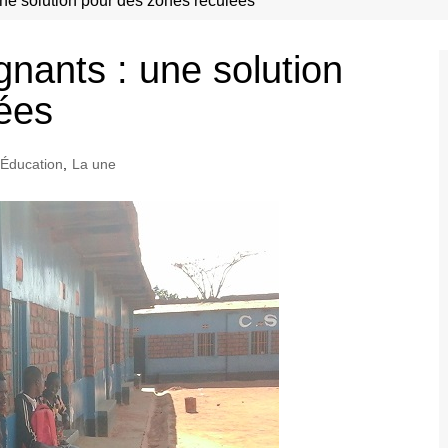
ne solution pour des zones reculées
nants : une solution
ées
Éducation
,
La une