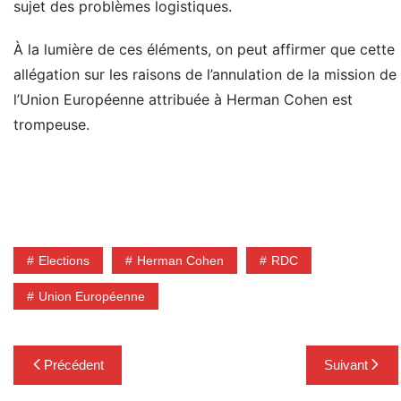
sujet des problèmes logistiques.
À la lumière de ces éléments, on peut affirmer que cette
allégation sur les raisons de l’annulation de la mission de
l’Union Européenne attribuée à Herman Cohen est
trompeuse.
Elections
Herman Cohen
RDC
Union Européenne
Navigation
Précédent
Suivant
de