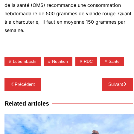
de la santé (
OMS
) recommande une consommation
hebdomadaire de 500 grammes de viande rouge. Quant
à a charcuterie, il faut en moyenne 150 grammes par
semaine.
Lubumbashi
Nutrition
RDC
Sante
Navigation
Précédent
Suivant
de
l’article
Related articles