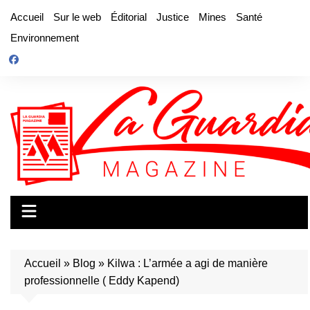
Aller
Accueil
Sur le web
Éditorial
Justice
Mines
Santé
au
Environnement
contenu
Accueil
»
Blog
»
Kilwa : L’armée a agi de manière
professionnelle ( Eddy Kapend)