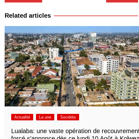
de
l’article
Related articles
Actualité
La une
Sociétés
Lualaba: une vaste opération de recouvremen
forcé s’annonce dès ce lundi 10 Août à Kolwez