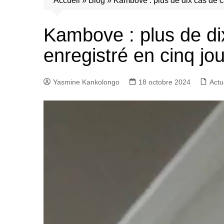
Accueil
»
Blog
»
Kambove : plus de dix cas de c
Kambove : plus de di
enregistré en cinq jo
Yasmine Kankolongo
18 octobre 2024
Actu