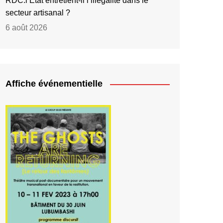
RDC:l’État entretient-il l’illégalité dans le
secteur artisanal ?
6 août 2026
Affiche événementielle