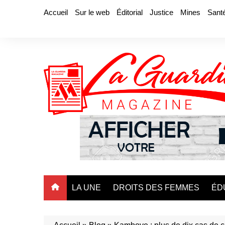
Aller
Accueil
Sur le web
Éditorial
Justice
Mines
Sant
au
contenu
LA UNE
DROITS DES FEMMES
ÉD