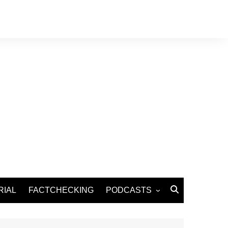
RIAL
FACTCHECKING
PODCASTS
Podcast Santé
Podcast Environnement