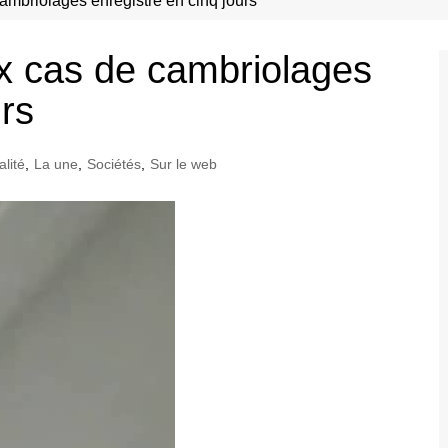
ambriolages enregistré en cinq jours
x cas de cambriolages
urs
alité
,
La une
,
Sociétés
,
Sur le web